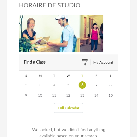
HORAIRE DE STUDIO
Find a Class
My Account
S
M
T
W
T
F
S
2
3
4
5
6
7
8
9
10
11
12
13
14
15
Full Calendar
We looked, but we didn't find anything
available based on your search.