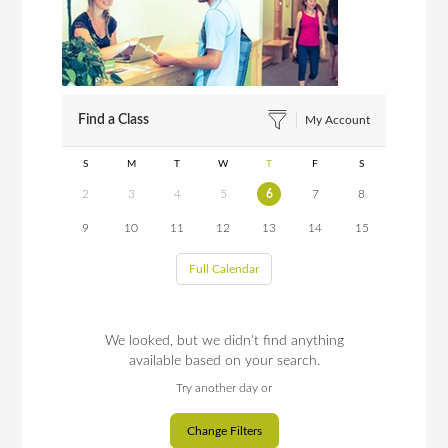
Find a Class
My Account
S
M
T
W
T
F
S
2
3
4
5
6
7
8
9
10
11
12
13
14
15
Full Calendar
We looked, but we didn't find anything
available based on your search.
Try another day or
Change Filters