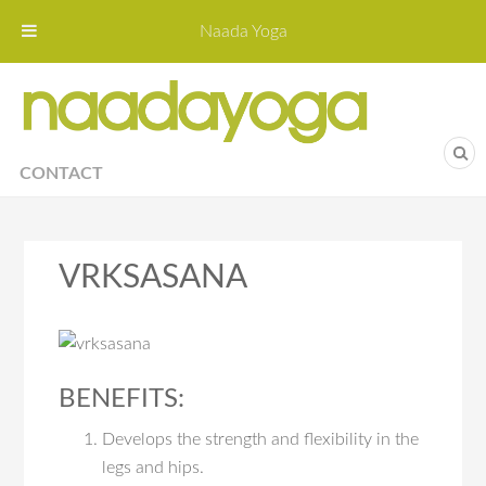
Naada Yoga
Naa
Yoga St
CONTACT
VRKSASANA
BENEFITS:
Develops the strength and flexibility in the
legs and hips.