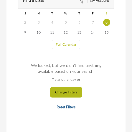
Find a Class
My Account
S
M
T
W
T
F
S
2
3
4
5
6
7
8
9
10
11
12
13
14
15
Full Calendar
We looked, but we didn't find anything
available based on your search.
Try another day or
Change Filters
Reset Filters