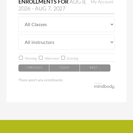
ENROLLMENTS FOR
AUG
8
,
My Account
2026
-
AUG
7
, 2027
Morning
Afternoon
Evening
< PREVIOUS
TODAY
NEXT >
There aren't any enrollments