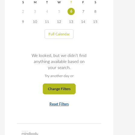
S
M
T
W
T
F
S
2
3
4
5
6
7
8
9
10
11
12
13
14
15
Full Calendar
We looked, but we didn't find
anything available based on
your search.
Try another day or
Change Filters
Reset Filters