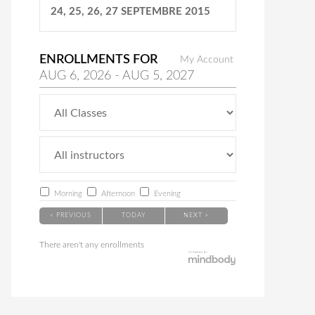
24, 25, 26, 27 SEPTEMBRE 2015
ENROLLMENTS FOR
My Account
AUG
6
, 2026
-
AUG
5
, 2027
Morning
Afternoon
Evening
< PREVIOUS
TODAY
NEXT >
There aren't any enrollments