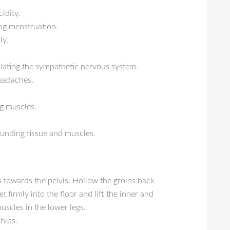
idity.
ng menstruation.
ly.
ulating the sympathetic nervous system.
headaches.
g muscles.
ounding tissue and muscles.
s towards the pelvis. Hollow the groins back
eet firmly into the floor and lift the inner and
uscles in the lower legs.
hips.