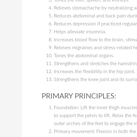
Tones the liver, spleen, and kidneys.
Relieves stomachache by neutralizing ac
Reduces abdominal and back pain duri
Reduces depression if practiced regular
Helps alleviate insomnia.
Increases blood flow to the brain, stim
Relieves migraines and stress-related 
Tones the abdominal organs.
Strengthens and stretches the hamstrin
Increases the flexibility in the hip joint.
Strengthens the knee joint and its surr
PRIMARY PRINCIPLES:
Foundation: Lift the inner thigh muscle
to support the pelvis to lift. Relax the f
outer arches of the feet to engage the m
Primary movement: Flexion in both the 