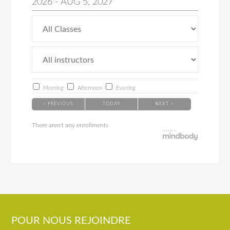
2026
-
AUG
5
, 2027
Morning
Afternoon
Evening
< PREVIOUS
TODAY
NEXT >
There aren't any enrollments
POUR NOUS REJOINDRE