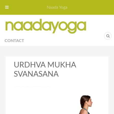
Naada Yoga
Naa
Yoga St
CONTACT
URDHVA MUKHA
SVANASANA