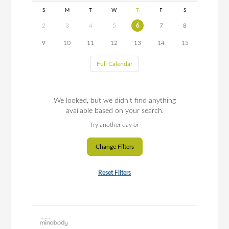
S
M
T
W
T
F
S
2
3
4
5
6
7
8
9
10
11
12
13
14
15
Full Calendar
We looked, but we didn't find anything
available based on your search.
Try another day or
Change Filters
Reset Filters