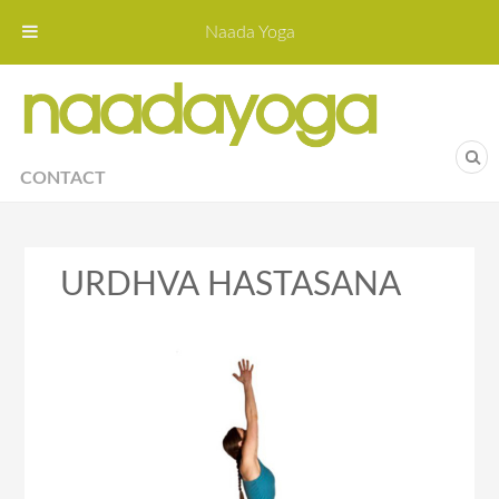
Naada Yoga
Naa
Yoga St
CONTACT
URDHVA HASTASANA