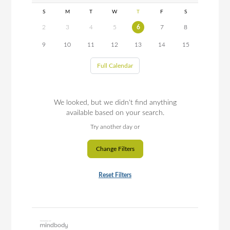
S
M
T
W
T
F
S
2
3
4
5
6
7
8
9
10
11
12
13
14
15
Full Calendar
We looked, but we didn't find anything
available based on your search.
Try another day or
Change Filters
Reset Filters