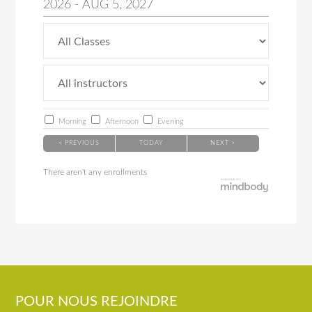
2026
-
AUG
5
, 2027
Morning
Afternoon
Evening
< PREVIOUS
TODAY
NEXT >
There aren't any enrollments
POUR NOUS REJOINDRE