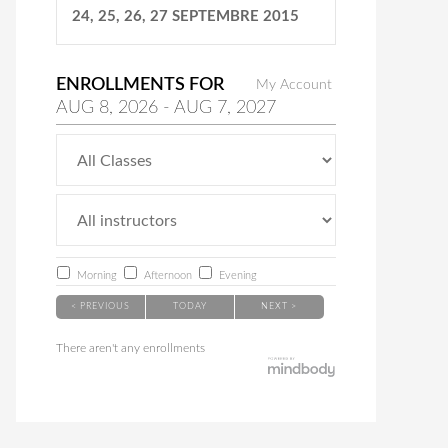
24, 25, 26, 27 SEPTEMBRE 2015
ENROLLMENTS FOR
My Account
AUG
8
, 2026
-
AUG
7
, 2027
Morning
Afternoon
Evening
< PREVIOUS
TODAY
NEXT >
There aren't any enrollments