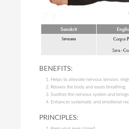
BENEFITS:
Helps to alleviate nervous tension, mig
Relaxes the body and eases breathing.
Soothes the nervous system and brings
Enhances systematic and emotional reco
PRINCIPLES:
Keep your eyes closed.