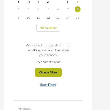
S
M
T
W
T
F
S
2
3
4
5
6
7
8
9
10
11
12
13
14
15
Full Calendar
We looked, but we didn't find
anything available based on
your search.
Try another day or
Change Filters
Reset Filters