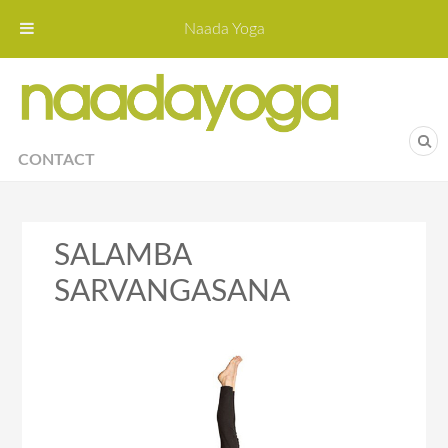
Naada Yoga
Naa
Yoga St
CONTACT
SALAMBA
SARVANGASANA