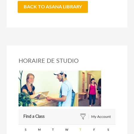
BACK TO ASANA LIBRARY
HORAIRE DE STUDIO
Find a Class
My Account
S
M
T
W
T
F
S