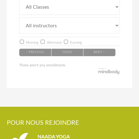
Morning
Afternoon
Evening
< PREVIOUS
TODAY
NEXT >
There aren't any enrollments
POUR NOUS REJOINDRE
NAADA YOGA