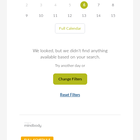
2
3
4
5
6
7
8
9
10
11
12
13
14
15
Full Calendar
We looked, but we didn't find anything
available based on your search.
Try another day or
Change Filters
Reset Filters