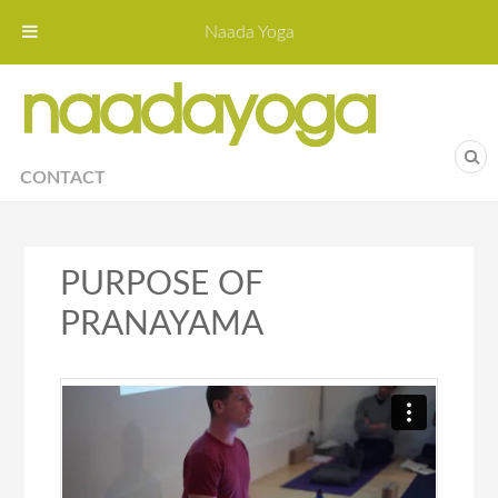
Naada Yoga
Naa
Yoga St
CONTACT
PURPOSE OF
PRANAYAMA