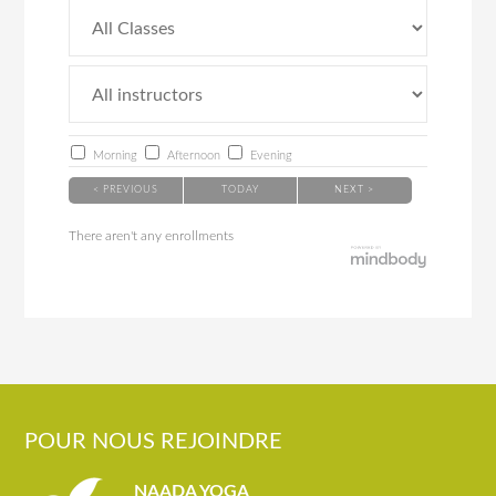
Morning
Afternoon
Evening
< PREVIOUS
TODAY
NEXT >
There aren't any enrollments
POUR NOUS REJOINDRE
NAADA YOGA