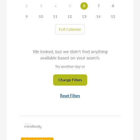
2
3
4
5
6
7
8
9
10
11
12
13
14
15
Full Calendar
We looked, but we didn't find anything
available based on your search.
Try another day or
Change Filters
Reset Filters