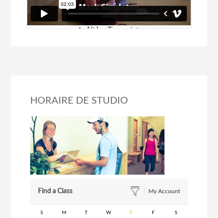
HORAIRE DE STUDIO
Find a Class
My Account
S
M
T
W
T
F
S