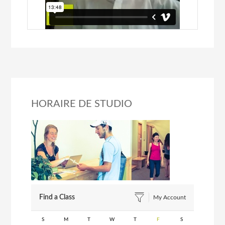
HORAIRE DE STUDIO
Find a Class
My Account
S
M
T
W
T
F
S