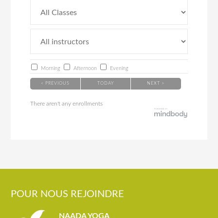
Morning
Afternoon
Evening
< PREVIOUS
TODAY
NEXT >
There aren't any enrollments
POUR NOUS REJOINDRE
NAADA YOGA