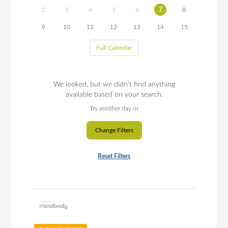
2
3
4
5
6
7
8
9
10
11
12
13
14
15
Full Calendar
We looked, but we didn't find anything
available based on your search.
Try another day or
Change Filters
Reset Filters